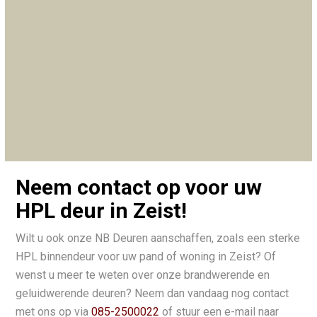
Neem contact op voor uw
HPL deur in Zeist!
Wilt u ook onze NB Deuren aanschaffen, zoals een sterke
HPL binnendeur voor uw pand of woning in Zeist? Of
wenst u meer te weten over onze brandwerende en
geluidwerende deuren? Neem dan vandaag nog contact
met ons op via
085-2500022
of stuur een e-mail naar