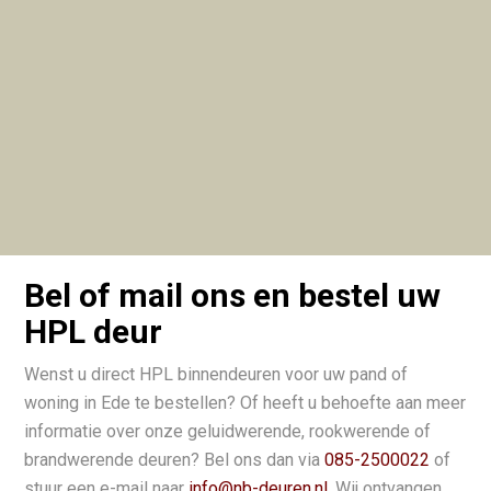
Bel of mail ons en bestel uw
HPL deur
Wenst u direct HPL binnendeuren voor uw pand of
woning in Ede te bestellen? Of heeft u behoefte aan meer
informatie over onze geluidwerende, rookwerende of
brandwerende deuren? Bel ons dan via
085-2500022
of
stuur een e-mail naar
info@nb-deuren.nl
. Wij ontvangen