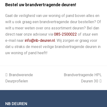
Bestel uw brandvertragende deuren!
Gaat de veiligheid van uw woning of pand boven alles en
wilt u ook graag een brandvertragende deur bestellen? Of
wilt u meer weten over ons assortiment deuren? Bel dan
direct naar onze adviseur via
085-2500022
of stuur een
e-mail naar
info@nb-deuren.nl
. Wij zorgen er graag voor
dat u straks de meest veilige brandvertragende deuren in
uw woning of pand heeft!
previous
Brandwerende
Brandvertragende HPL
next
Deurprofielen
post:
post:
Deuren 30
NB DEUREN