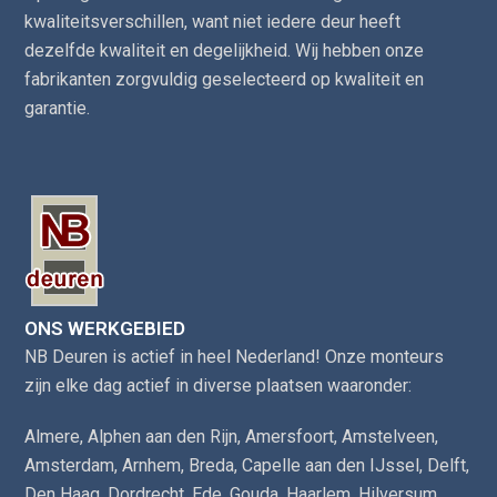
kwaliteitsverschillen, want niet iedere deur heeft
dezelfde kwaliteit en degelijkheid. Wij hebben onze
fabrikanten zorgvuldig geselecteerd op kwaliteit en
garantie.
ONS WERKGEBIED
NB Deuren is actief in heel Nederland! Onze monteurs
zijn elke dag actief in diverse plaatsen waaronder:
Almere
,
Alphen aan den Rijn
,
Amersfoort
,
Amstelveen
,
Amsterdam
,
Arnhem
,
Breda
,
Capelle aan den IJssel
,
Delft
,
Den Haag
,
Dordrecht
,
Ede
,
Gouda
,
Haarlem
,
Hilversum
,