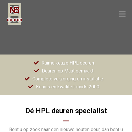
O
M
M
Ruime keuze HPL deuren
Deuren op Maat gemaakt
Complete verzorging en installatie
Kennis en kwaliteit sinds 2000
Dé HPL deuren specialist
Bent u op zoek naar een nieuwe houten deur, dan bent u