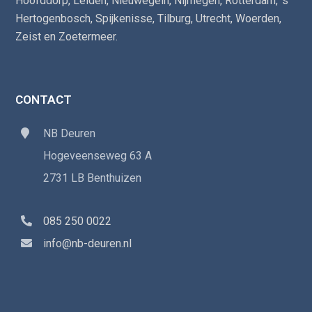
Hoofddorp
,
Leiden
,
Nieuwegein
,
Nijmegen
,
Rotterdam
,
‘s
Hertogenbosch
,
Spijkenisse
,
Tilburg
,
Utrecht
,
Woerden
,
Zeist
en
Zoetermeer
.
CONTACT
NB Deuren
Hogeveenseweg 63 A
2731 LB Benthuizen
085 250 0022
info@nb-deuren.nl